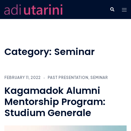
Skip
Tog
Search
to
men
content
Category:
Seminar
FEBRUARY 11, 2022
PAST PRESENTATION
,
SEMINAR
Kagamadok Alumni
Mentorship Program:
Studium Generale