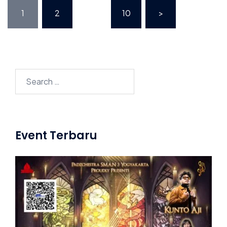
Posts
1
2
…
10
>
pagination
Search
for:
Event Terbaru