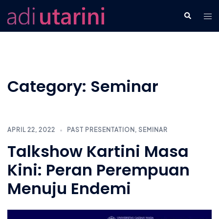
Skip
Tog
Search
to
men
content
Category:
Seminar
APRIL 22, 2022
PAST PRESENTATION
,
SEMINAR
Talkshow Kartini Masa
Kini: Peran Perempuan
Menuju Endemi