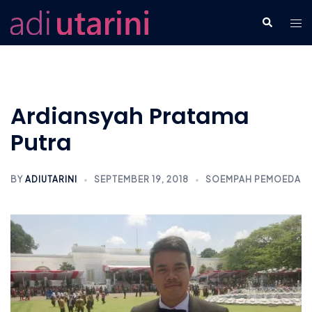
Skip
Tog
Search
to
men
content
Ardiansyah Pratama
Putra
BY
ADIUTARINI
SEPTEMBER 19, 2018
SOEMPAH PEMOEDA