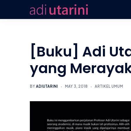
Skip
to
content
[Buku] Adi Ut
yang Merayak
BY
ADIUTARINI
MAY 3, 2018
ARTIKEL UMUM