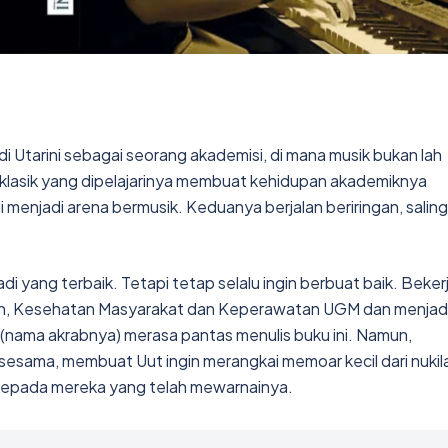
 Utarini sebagai seorang akademisi, di mana musik bukan lah
o klasik yang dipelajarinya membuat kehidupan akademiknya
menjadi arena bermusik. Keduanya berjalan beriringan, saling
di yang terbaik. Tetapi tetap selalu ingin berbuat baik. Beker
ran, Kesehatan Masyarakat dan Keperawatan UGM dan menjad
 (nama akrabnya) merasa pantas menulis buku ini. Namun,
sama, membuat Uut ingin merangkai memoar kecil dari nukil
 kepada mereka yang telah mewarnainya.