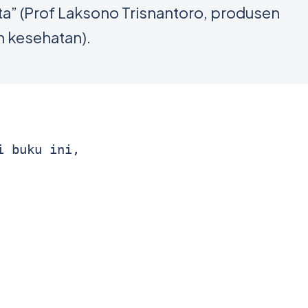
ta” (Prof Laksono Trisnantoro, produsen
n kesehatan).
 buku ini,
