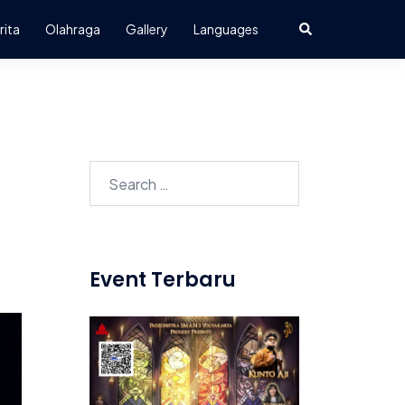
Search
rita
Olahraga
Gallery
Languages
Search
for:
Event Terbaru