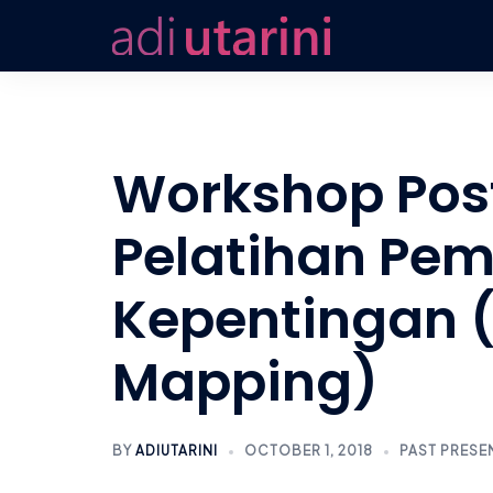
Skip
to
content
Workshop Post
Pelatihan Pe
Kepentingan 
Mapping)
BY
ADIUTARINI
OCTOBER 1, 2018
PAST PRESE