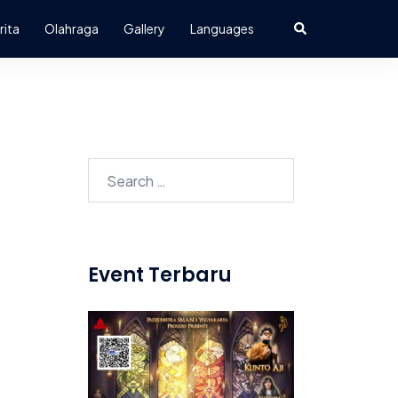
Search
rita
Olahraga
Gallery
Languages
Search
for:
Event Terbaru