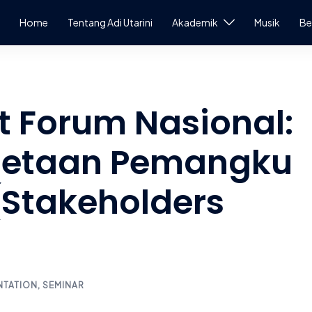
Home
Tentang Adi Utarini
Akademik
Musik
Be
 Forum Nasional:
metaan Pemangku
(Stakeholders
NTATION
,
SEMINAR