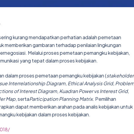
.
 sering kurang mendapatkan perhatian adalah pemetaan
uk memberikan gambaran terhadap penilaian lingkungan
bernegosiasi. Melalui proses pemetaan pemangku kebijakan,
omunikasi yang tepat dalam proses kebijakan.
an dalam proses pemetaan pemangku kebijakan (
stakeholder
ue Interrelationship Diagram, Ethical Analysis Grid, Proble
ions of Interest Diagram, Kuadran Power vs Interest Grid,
der Map
, serta
Participation Planning Matrix
. Pemilihan
rapkan dapat memberikan arahan pada analis kebijakan untuk
ngku kebijakan dalam proses kebijakan.
2018/