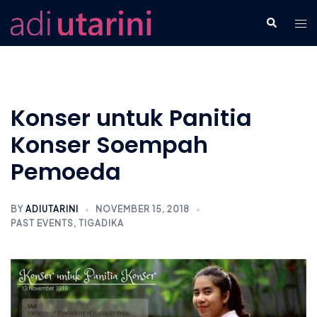
Skip
Tog
Search
to
men
content
Konser untuk Panitia
Konser Soempah
Pemoeda
BY
ADIUTARINI
NOVEMBER 15, 2018
PAST EVENTS
,
TIGADIKA