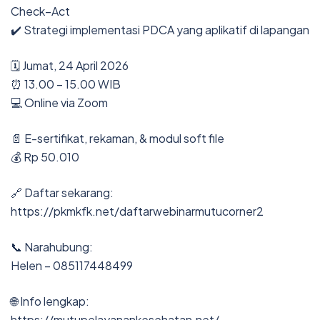
Check–Act
✔️ Strategi implementasi PDCA yang aplikatif di lapangan
🗓 Jumat, 24 April 2026
⏰ 13.00 – 15.00 WIB
💻 Online via Zoom
📄 E-sertifikat, rekaman, & modul soft file
💰 Rp 50.010
🔗 Daftar sekarang:
https://pkmkfk.net/daftarwebinarmutucorner2
📞 Narahubung:
Helen – 085117448499
🌐 Info lengkap:
https://mutupelayanankesehatan.net/