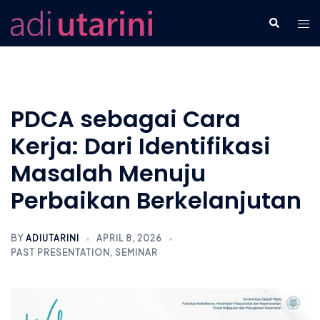
Skip
Tog
Search
to
men
content
PDCA sebagai Cara
Kerja: Dari Identifikasi
Masalah Menuju
Perbaikan Berkelanjutan
BY
ADIUTARINI
APRIL 8, 2026
PAST PRESENTATION
,
SEMINAR