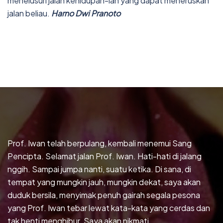
menelusuri jalan kehidupan-lah yang dapat meneruskan
jalan beliau.
Harno Dwi Pranoto
Prof. Iwan telah berpulang, kembali menemui Sang
Pencipta. Selamat jalan Prof. Iwan. Hati-hati di jalang
nggih. Sampai jumpa nanti, suatu ketika. Di sana, di
tempat yang mungkin jauh, mungkin dekat, saya akan
duduk bersila, menyimak penuh gairah segala pesona
yang Prof. Iwan tebar lewat kata-kata yang cerdas dan
tak henti menghibur. Saya akan nikmati.