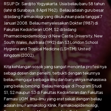
RSUP Dr. Sardjito Yogyakarta. Usia beliau baru 58 tahun
(lahir di Surabaya, 8 April 1962). Beliau adalah guru besar
di bidang Farmakologi yang dikukuhkan pada tanggal 7
Januari 2008. Beliau menyelesaikan Dokter (1987) di
Fakultas Kedokteran UGM, S2 di bidang
Pharmacoepidemiology di New Castle University, New
South Wales, Australia (1992) dan S3 London School
Hygiene and Tropical Medicine (LSHTM), United
Kingdom (2002).
Kita kehilangan sosok yang sangat mencintai profesi nya
sebagi dosen dan peneliti, terbukti dengan tekunnya
beliau mengajar berbagai ilmu dan banyaknya mahasiswa
yang beliau bimbing. Beliau mengajar di Program Studi
S1, S2 maupun S3 di Fakultas Kedokteran dan Fakultas
Farmasi UGM. Ilmu-ilmu yang erat sekali dengan beliau
adalah ilmu Farmakologi Klinik, Farmakoepidemiologi,