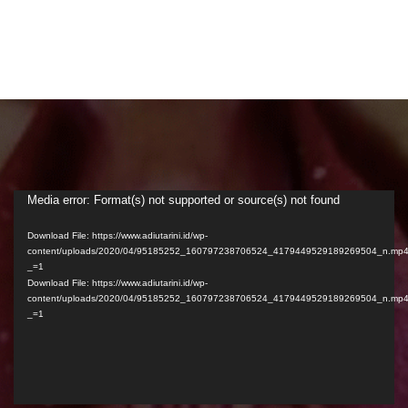
Video
Media error: Format(s) not supported or source(s) not found
Player
Download File: https://www.adiutarini.id/wp-
content/uploads/2020/04/95185252_160797238706524_4179449529189269504_n.mp
_=1
Download File: https://www.adiutarini.id/wp-
content/uploads/2020/04/95185252_160797238706524_4179449529189269504_n.mp
_=1