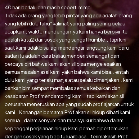
40 hari berlalu dan masih seperti mimpi..
Tidak ada orang yang lebih pintar yang ada adalah orang
yang lebih dulu tahu" kalimat yang paling sering beliau
ucapkan.. waktu mendengarnya kani hanya berpikir itu
adalah kata2 dari sosok yang sangat humble.. tapi kini
saat kami tidak bisa lagi mendengar langsung kami baru
sadar itu adalah cara beliau menberi semangat dan
percaya diri bahwa kami akan sll bisa menyelesaikan
semua masalah asal kami yakin bahwa kami bisa.. entah
dulu kami yang terlalu manja atau selalu dimanjakan.. kami
bahkan blm sempat membalas semua kebaikan dan
kesabaran Prof mendampingi kami.. tapi kami akan sll
berusaha meneruskan apa yang sudah prof ajarkan untuk
kami.. Kenangan bersama Prof akan sll hidup dihati kami
semua.. dalam senyum dan rasa syukur bahwa dalam
sepenggal perjalanan hidup kami pernah dipertemukan
dengan sosok yang begitu luarbiasa.. terimakasih Prof