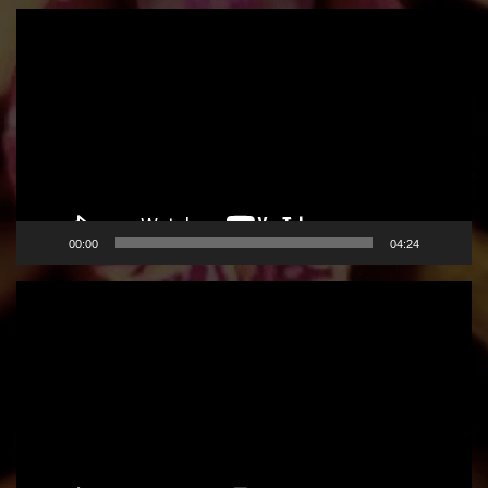
Video
Player
00:00
04:24
Video
Player