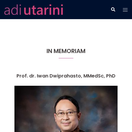
Skip
Tog
Search
to
men
content
IN MEMORIAM
Prof. dr. Iwan Dwiprahasto, MMedSc, PhD