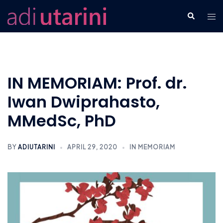
Skip
Tog
Search
to
men
content
IN MEMORIAM: Prof. dr.
Iwan Dwiprahasto,
MMedSc, PhD
BY
ADIUTARINI
APRIL 29, 2020
IN MEMORIAM